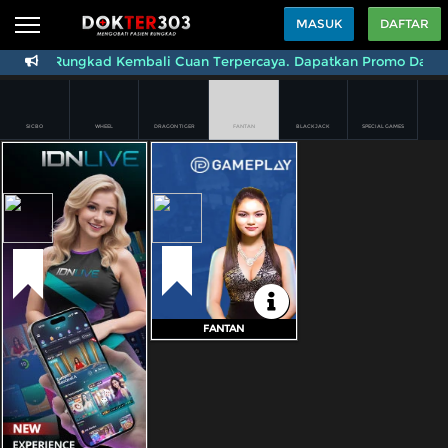
Beranda
MASUK
DAFTAR
 Pasien Rungkad Kembali Cuan Terpercaya. Dapatkan Promo Dan Bo
Sports
BARU
PROMO
Live Casino
BARU
SICBO
WHEEL
DRAGON TIGER
FANTAN
BLACKJACK
SPECIAL GAMES
IDNPoker
BARU
Meja
Min
Max
Meja
Min
Max
Baccarat
5Rb
30Jt
Baccarat
1Rb
5Jt
Sicbo
500
250Rb
Slots
PROMO
Dragon Tiger
1Rb
5Jt
Roulette
1Rb
300Rb
Dragon Tiger
5Rb
1,9Jt
Roulette
1Rb
5Jt
Special Games
500
1,9Jt
IDNLIVE
BARU
Sicbo
1Rb
5Jt
1
1
Special Games
1Rb
5Jt
Stream N Spin
DAFTAR
MASUK
MEJA
MEJA
KEMBALI
Arcade
PROMO
FANTAN
FANTAN
Table Games
Lottery
BARU
PROMO
Referral